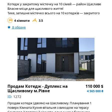
Котедж у закритому містечку на 10 сімей — район Щасливе
Власне місце для щасливого життя!
Тихе, затишне містечко всього на 10 котеджів — закритого
типу з внутрішньою дорогою з бруківки, відеонаглядом і
4 кімнати
3.5
вуличним освітленням.
Площа котеджу: 115 м²
В обране
Ділянка: 3.15–3.3 сотки (повністю огороджена)
Формат: дуплекс на 2 сімʼї
Без комісії для покупця!
Будівництво та матеріали:
• Стіни з червоної цегли 380 мм утеплення 150 мм
пінопластом
• Утеплений дах — 250 мм базальтової вати
• Вікна Rehau, фурнітура Winkhaus, двокамерні склопакети
Solar з аргоном
• Броньовані вхідні двері
• Глянцева штукатурка стін
Комунікації:
• Електрика: 15 кВт
Продам Котедж - Дуплекс на
110 000 $
• Газ заведений
Щасливому м.Рівне
4 565 000 ₴
• Власна свердловина
ID:
1272
• Переливний септик на 13 м³
Планування:
Продам котедж (двоян) на Шасливому. Планування 1
1-й поверх:
поверх Кімната Кухня-вітальня з виходом на терасу