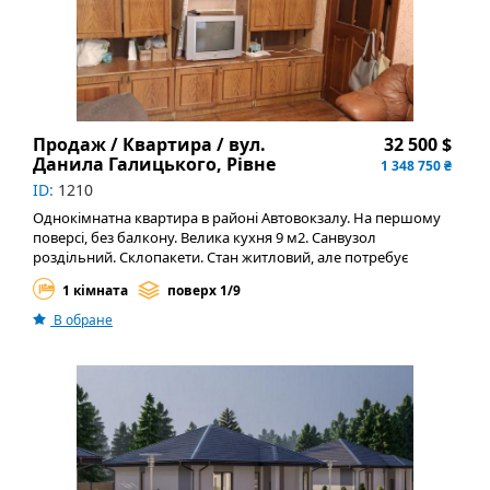
Вся інфраструктура в пішій доступності: магазини,
транспорт, кафе, парки. Будинок БОС – один із найкращих у
місті. Квартира без ремонту - можливість створити житло
мрії на свій смак! Телефонуйте та домовляйтеся про
перегляд!
Продаж / Квартира / вул.
32 500 $
Данила Галицького, Рівне
1 348 750 ₴
ID:
1210
Однокімнатна квартира в районі Автовокзалу. На першому
поверсі, без балкону. Велика кухня 9 м2. Санвузол
роздільний. Склопакети. Стан житловий, але потребує
косметичного ремонту. Розвинена інфраструктура. Варіант
1 кімната
поверх 1/9
підійде як для власного житла так і під оренду. Телефонуйте,
домовимось про перегляд!
В обране