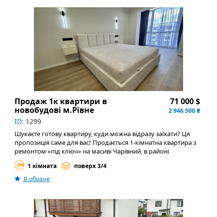
Продаж 1к квартири в
71 000 $
новобудові м.Рівне
2 946 500 ₴
ID:
1299
Шукаєте готову квартиру, куди можна відразу заїхати? Ця
пропозиція саме для вас! Продається 1-кімнатна квартира з
ремонтом «під ключ» на масиві Чарівний, в районі
Льонокомбінату. Основні переваги: Площа: Просторі 52 м²
1 кімната
поверх 3/4
на 3-му поверсі 4-поверхового будинку. Індивідуальне
газове опалення та тепла підлога по всій квартирі (санвузол,
В обране
кухня-студія, лоджія) забезпечать максимальний комфорт.
Повністю укомплектована: Всі меблі та якісна техніка
(кондиціонер, вбудований холодильник, варильна
поверхня, духова шафа, ліжко, диван) залишаються новим