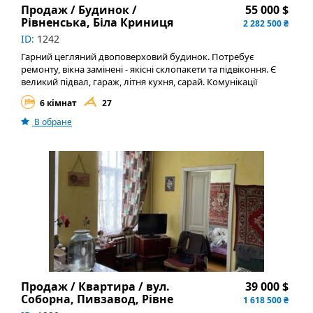
Продаж / Будинок /
55 000 $
Рівненська, Біла Криниця
2 282 500 ₴
ID:
1242
Гарний цегляний двоповерховий будинок. Потребує
ремонту, вікна замінені - якісні склопакети та підвіконня. Є
великий підвал, гараж, літня кухня, сарай. Комунікації
заведені в будинок, колодязь, септик. Велика ділянка.
6 кімнат
27
Зручний заїзд, перша лінія. Вся інфраструктура, дитячий
садок, школа, магазини. Телефонуйте, домовляйтесь про
В обране
перегляд, покажемо в любий, зручний для Вас час!
Продаж / Квартира / вул.
39 000 $
Соборна, Пивзавод, Рівне
1 618 500 ₴