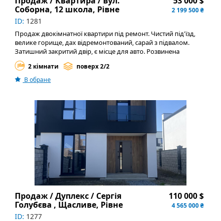
Продаж / Квартира / вул.
53 000 $
Тепла підлога — комфорт у кожному кроці
Соборна, 12 школа, Рівне
2 199 500 ₴
Тихий зелений район — ідеально для життя
ID:
1281
Мінімальні документи — швидке оформлення
Ця квартира — як нова сторінка вашого життя.
Продаж двокімнатної квартири під ремонт. Чистий під'їзд,
Телефонуйте зараз, щоб домовитись про перегляд!
велике горище, дах відремонтований, сарай з підвалом.
Затишний закритий двір, є місце для авто. Розвинена
інфраструктура
2 кімнати
поверх 2/2
В обране
Продаж / Дуплекс / Сергія
110 000 $
Голубєва , Щасливе, Рівне
4 565 000 ₴
ID:
1277