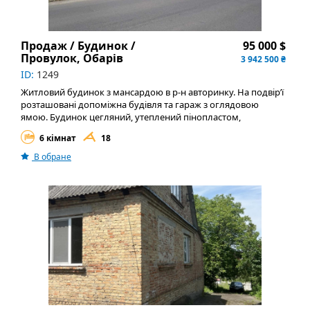
Продаж / Будинок /
95 000 $
Провулок, Обарів
3 942 500 ₴
ID:
1249
Житловий будинок з мансардою в р-н авторинку. На подвір’ї
розташовані допоміжна будівля та гараж з оглядовою
ямою. Будинок цегляний, утеплений пінопластом,
пластикові вікна. Площа 1-й поверх - 100 кв м. Планування 1
6 кімнат
18
пов: кухня, три кімнати, суміщений санвузол, великий хол. В
холі розташовані сходи на мансардний поверх, який має три
В обране
кімнати. Мансардний поверх використовувався, як горище.
Приватизована земельна ділянка 18 сотих. Гарний
фруктовий сад.
Комунікації: газ ( опалення газове – двоконтурний газовий
котел), електрика, септик, свердловина. Вивіз побутового
сміття.