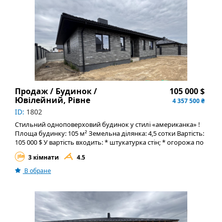
Продаж / Будинок /
105 000 $
Ювілейний, Рівне
4 357 500 ₴
ID:
1802
Стильний одноповерховий будинок у стилі «американка» !
Площа будинку: 105 м² Земельна ділянка: 4,5 сотки Вартість:
105 000 $ У вартість входить: * штукатурка стін; * огорожа по
периметру; * два санвузли; * септик; * власна свердловина; *
3 кімнати
4.5
підключене електропостачання. Також є можливість
розтермінування до кінця року, що робить покупку ще
В обране
доступнішою. Цей будинок стане чудовим вибором для
сім’ї, яка шукає комфортне житло з усіма необхідними
комунікаціями та власною земельною ділянкою.