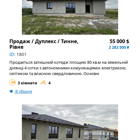
Продаж / Дуплекс / Тинне,
55 000 $
Рівне
2 282 500 ₴
ID:
1801
Продається затишний котедж площею 80 кв.м на земельній
ділянці 4 сотки з автономними комунікаціями: електрикою,
септиком та власною свердловиною. Основні
характеристики Площа будинку: 80 кв.м з функціональним
3 кімнати
4
плануванням.Ділянка: 4 сотки,
В обране