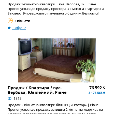
АН RealBest
Продаж 3-кімнатної квартири | вул. Вербова, 37 | Рівне
Пропонується до продажу простора 3-кімнатна квартира на
8 поверсі 9-поверхового панельного будинку. Без комісії.
Пропозиція від власника. Можливий продаж за державними
3 кімнати
програмами. Характеристики: * Загальна площа — 65,4 м² *
Житлова — 38,7 м² * Кухня — 8,3 м² * Будинок 1980–1989
В обране
років * Централізоване опалення * Бойлер * Кондиціонер *
Роздільний санвузол * Зовнішнє утеплення будинку *
Металопластикові вікна * Надійні дерев’яні двері Квартира у
хорошому житловому стані — можна одразу заїжджати.
Меблі та побутова техніка залишаються за домовленістю.
Будинок розташований у спокійному районі поруч із
парком. Із вікон відкривається гарний краєвид. Поруч
магазини, зупинки громадського транспорту, школи, дитячі
садки та вся необхідна інфраструктура.
Продаж / Квартира / вул.
76 592 $
Вербова, Ювілейний, Рівне
3 178 568 ₴
ID:
1813
Продаж 2-кімнатної квартири біля ТРЦ «Екватор» | Рівне
Пропонується до продажу затишна 2-кімнатна квартира на