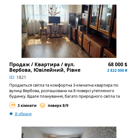
Продаж / Квартира / вул.
68 000 $
Вербова, Ювілейний, Рівне
2 822 000 ₴
ID:
1821
Продається світла та комфортна 3-кімнатна квартира по
вулиці Вербова, розташована на 8 поверсі утепленого
будинку. Вдале планування, багато природного світла та
затишна атмосфера — чудовий варіант для комфортного
3 кімнати
поверх 8/9
проживання.
В обране