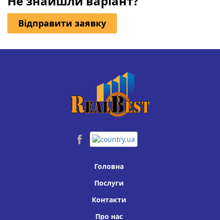
Не знайшли варіант?
чудова можливість стати одним із перших власників у
цьому затишному комплексі.
Відправити заявку
Головна
Послуги
Контакти
Про нас