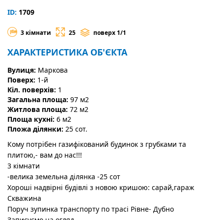
ID:
1709
3 кімнати
25
поверх 1/1
ХАРАКТЕРИСТИКА ОБ'ЄКТА
Вулиця:
Маркова
Поверх:
1-й
Кіл. поверхів:
1
Загальна площа:
97 м2
Житлова площа:
72 м2
Площа кухні:
6 м2
Пложа ділянки:
25 сот.
Кому потрібен газифікований будинок з грубками та
плитою,- вам до нас!!!
3 кімнати
-велика земельна ділянка -25 сот
Хороші надвірні будівлі з новою кришою: сарай,гараж
Скважина
Поруч зупинка транспорту по трасі Рівне- Дубно
Записуємо на огляд