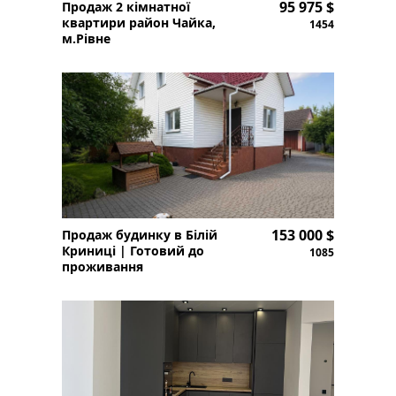
95 975 $
Продаж 2 кімнатної
квартири район Чайка,
1454
м.Рівне
153 000 $
Продаж будинку в Білій
Криниці | Готовий до
1085
проживання